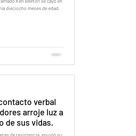
 llamado Ken Beeton se cayó en
enía dieciocho meses de edad.
contacto verbal
dores arroje luz a
o de sus vidas.
eras de resistencia, equipó su