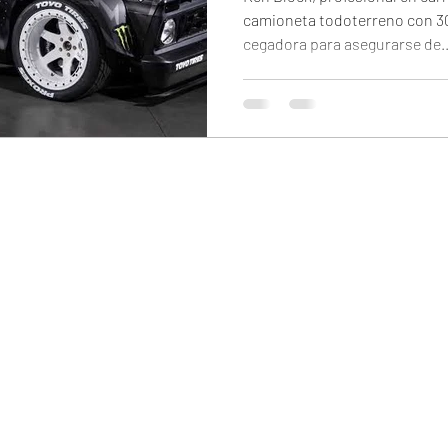
camioneta todoterreno con 3
cegadora para asegurarse de..