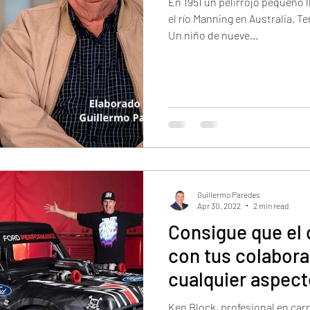
En 1951 un pelirrojo pequeño
el río Manning en Australia. T
Un niño de nueve...
Guillermo Paredes
Apr 30, 2022
2 min read
Consigue que el 
con tus colabora
cualquier aspect
Ken Block, profesional en carr