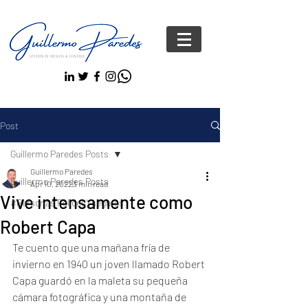
Post
Guillermo Paredes Posts
Guillermo Paredes
Guillermo Paredes Posts
Apr 10, 2022
3 min read
Vive intensamente como
#Personas FelicesYseguras
Robert Capa
Te cuento que una mañana fría de 
invierno en 1940 un joven llamado Robert 
Capa guardó en la maleta su pequeña 
cámara fotográfica y una montaña de 