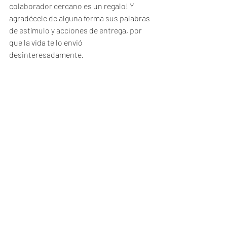
colaborador cercano es un regalo! Y 
agradécele de alguna forma sus palabras 
de estímulo y acciones de entrega, por 
que la vida te lo envió 
desinteresadamente.
Si te animas cuéntanos tu experiencia en 
el hashtag 
#PersonasFelicesYseguras
 y 
participa en la conversación.