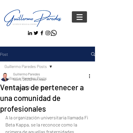
Post
Guillermo Paredes Posts
Guillermo Paredes
Guillermo Paredes Posts
Nov 5, 2023
2 min read
Ventajas de pertenecer a
#Personas FelicesYseguras
una comunidad de
profesionales
A la organización universitaria llamada Fi 
Beta Kappa, se la reconoce como la 
primera de aquellas fraternidades 