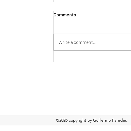
Comments
Write a comment...
Mentor en tu nueva pega
Formulario de suscripción
©2026 copyright by Guillermo Paredes