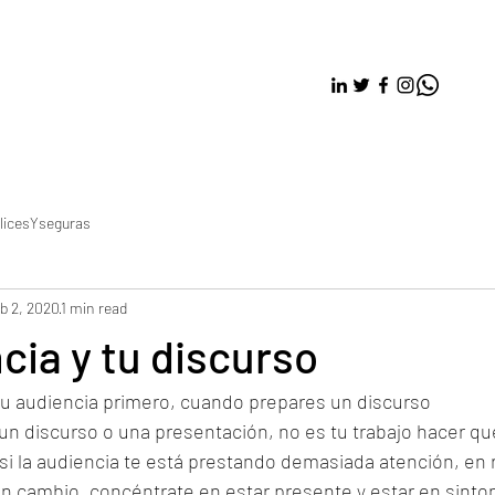
licesYseguras
b 2, 2020
1 min read
cia y tu discurso
u audiencia primero, cuando prepares un discurso
n discurso o una presentación, no es tu trabajo hacer que
 si la audiencia te está prestando demasiada atención, en 
n cambio, concéntrate en estar presente y estar en sinton