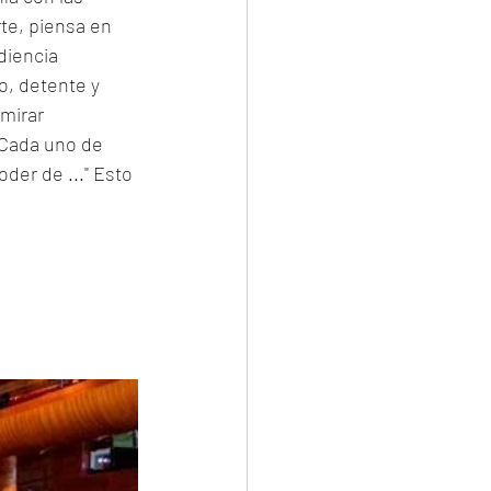
e, piensa en 
diencia 
, detente y 
mirar 
"Cada uno de 
der de ..." Esto 