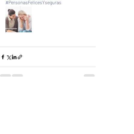
#PersonasFelicesYseguras
Recent Posts
See All