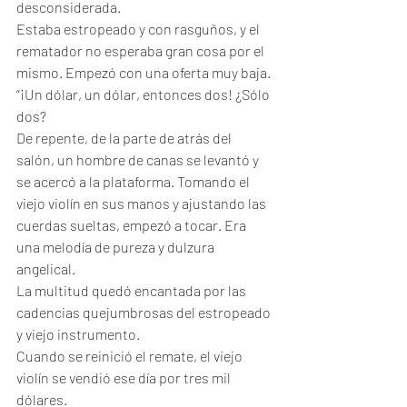
desconsiderada. 
Estaba estropeado y con rasguños, y el 
rematador no esperaba gran cosa por el 
mismo. Empezó con una oferta muy baja. 
“¡Un dólar, un dólar, entonces dos! ¿Sólo 
dos?
De repente, de la parte de atrás del 
salón, un hombre de canas se levantó y 
se acercó a la plataforma. Tomando el 
viejo violín en sus manos y ajustando las 
cuerdas sueltas, empezó a tocar. Era 
una melodía de pureza y dulzura 
angelical. 
La multitud quedó encantada por las 
cadencias quejumbrosas del estropeado 
y viejo instrumento.
Cuando se reinició el remate, el viejo 
violín se vendió ese día por tres mil 
dólares.