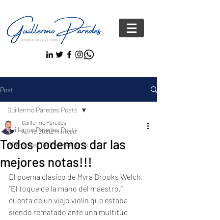
Post
Guillermo Paredes Posts
Guillermo Paredes
Guillermo Paredes Posts
Apr 16, 2021
2 min read
Todos podemos dar las
#Personas FelicesYseguras
mejores notas!!!
El poema clásico de Myra Brooks Welch, 
“El toque de la mano del maestro,” 
cuenta de un viejo violín que estaba 
siendo rematado ante una multitud 