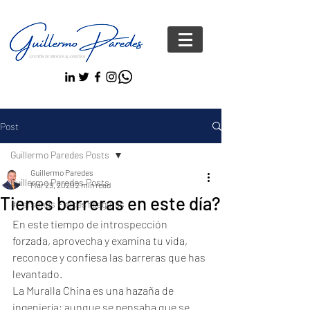
Post
Guillermo Paredes Posts
Guillermo Paredes
Guillermo Paredes Posts
Mar 29, 2020
2 min read
Tienes barreras en este día?
#Personas FelicesYseguras
En este tiempo de introspección 
forzada, aprovecha y examina tu vida, 
reconoce y confiesa las barreras que has 
levantado.
La Muralla China es una hazaña de 
ingeniería; aunque se pensaba que se 