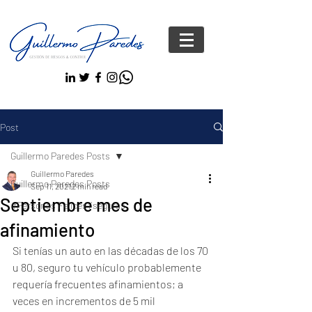
Post
Guillermo Paredes Posts
Guillermo Paredes
Guillermo Paredes Posts
Sep 11, 2021
2 min read
Septiembre mes de
#Personas FelicesYseguras
afinamiento
Si tenías un auto en las décadas de los 70 
u 80, seguro tu vehículo probablemente 
requería frecuentes afinamientos; a 
veces en incrementos de 5 mil 