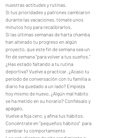
nuestras actitudes y rutinas. 
Si tus prioridades y patrones cambiaron 
durante las vacaciones, tómate unos 
minutos hoy para recalibrarlos. 
Si las últimas semanas de harta chamba 
han alterado tu progreso en algún 
proyecto, que este fin de semana sea un 
fin de semana “para volver a tus sueños.”
¿Has estado faltando a tu rutina 
deportiva? Vuelve a practicar. ¿Acaso tu 
período de conversación con tu familia a 
diario ha quedado a un lado? Empieza 
hoy mismo de nuevo. ¿Algún mal hábito 
se ha metido en su horario? Confiésalo y 
apágalo. 
Vuelve a foja cero, y afina tus hábitos.
Concéntrate en "pequeños hábitos"  para 
cambiar tu comportamiento
Los estudiantes de alto rendimiento a 