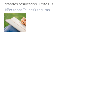
grandes resultados. Éxitos!!!
#PersonasFelicesYseguras
Recent Posts
See All