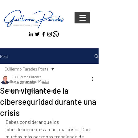
Post
Guillermo Paredes Posts
Guillermo Paredes
Guillermo Paredes Posts
Mar 29, 2020
1 min read
Se un vigilante de la
#Personas FelicesYseguras
ciberseguridad durante una
crisis
Debes considerar que los 
ciberdelincuentes aman una crisis.  Con 
muchas más personas trabajando de 