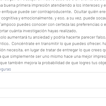
a buena primera impresión atendiendo a los intereses y e
e enfoque puede ser contraproducente.  Ocultar quién ere
 cognitiva y emocionalmente, y eso, a su vez, puede socav
 Tampoco puedes conocer con certeza las preferencias o e
ortar cuánta investigación hayas realizado.
 solo aumentará tu ansiedad y podría hacerte parecer falso
ntico.  Concéntrate en transmitir lo que puedes ofrecer, h
ión necesita, en lugar de tratar de entregar lo que crees q
a que simplemente ser uno mismo hace una mejor impresió
 que también mejora la probabilidad de que logres tus objet
eguras