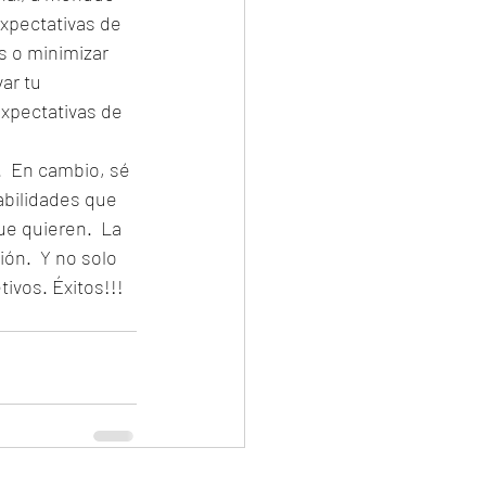
xpectativas de 
s o minimizar 
ar tu 
xpectativas de 
.  En cambio, sé 
abilidades que 
ue quieren.  La 
n.  Y no solo 
ivos. Éxitos!!!