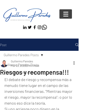
Post
Guillermo Paredes Posts
Guillermo Paredes
Guillermo Paredes Posts
Mar 22, 2023
2 min read
Riesgos y recompensa!!!
#Personas FelicesYseguras
El debate de riesgo y recompensa más a 
menudo tiene lugar en el campo de las 
inversiones financieras. “Mientras mayor 
el riesgo, mayor la recompensa”; o por lo 
menos eso dice la teoría.
Si uno arriesga poco dinero en la 