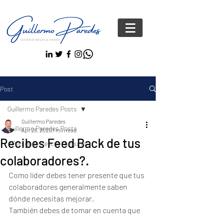
Post
Guillermo Paredes Posts
Guillermo Paredes
Guillermo Paredes Posts
Apr 28, 2020
1 min read
Recibes Feed Back de tus
#Personas FelicesYseguras
colaboradores?.
Como líder debes tener presente que tus 
colaboradores generalmente saben 
dónde necesitas mejorar.
También debes de tomar en cuenta que 