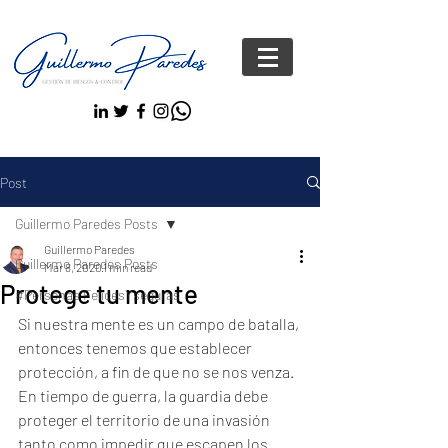
Post
Guillermo Paredes Posts
Guillermo Paredes
Guillermo Paredes Posts
Mar 8, 2020
1 min read
Protege tu mente
#Personas FelicesYseguras
Si nuestra mente es un campo de batalla, 
entonces tenemos que establecer 
protección, a fin de que no se nos venza. 
En tiempo de guerra, la guardia debe 
proteger el territorio de una invasión 
tanto como impedir que escapen los 