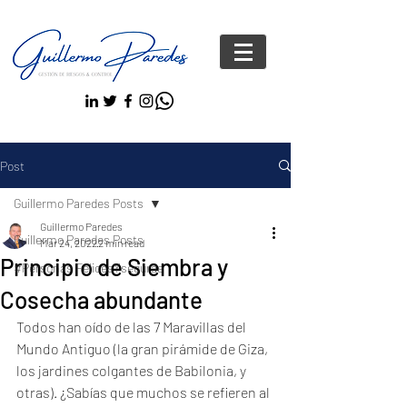
Post
Guillermo Paredes Posts
Guillermo Paredes
Guillermo Paredes Posts
Mar 24, 2022
2 min read
Principio de Siembra y
#Personas FelicesYseguras
Cosecha abundante
Todos han oído de las 7 Maravillas del 
Mundo Antiguo (la gran pirámide de Giza, 
los jardines colgantes de Babilonia, y 
otras). ¿Sabías que muchos se refieren al 