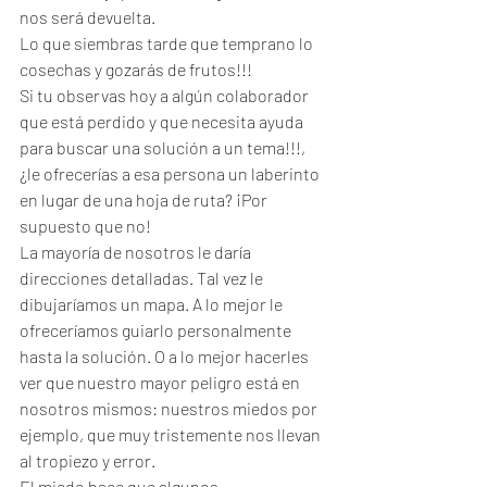
nos será devuelta.
Lo que siembras tarde que temprano lo 
cosechas y gozarás de frutos!!!
Si tu observas hoy a algún colaborador 
que está perdido y que necesita ayuda 
para buscar una solución a un tema!!!, 
¿le ofrecerías a esa persona un laberinto 
en lugar de una hoja de ruta? ¡Por 
supuesto que no! 
La mayoría de nosotros le daría 
direcciones detalladas. Tal vez le 
dibujaríamos un mapa. A lo mejor le 
ofreceríamos guiarlo personalmente 
hasta la solución. O a lo mejor hacerles 
ver que nuestro mayor peligro está en 
nosotros mismos: nuestros miedos por 
ejemplo, que muy tristemente nos llevan 
al tropiezo y error. 
El miedo hace que algunos 