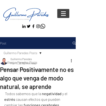
Post
Guillermo Paredes Posts
Guillermo Paredes
Guillermo Paredes Posts
Mar 11, 2019
2 min read
Pensar Positivamente no es
#Personas FelicesYseguras
algo que venga de modo
natural, se aprende
 Todos sabemos que la 
negatividad 
y el 
estrés 
causan efectos que pueden 
cambiar las 
funciones cerebrales
, 