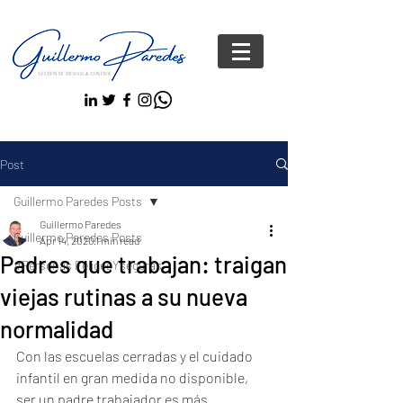
Post
Guillermo Paredes Posts
Guillermo Paredes
Guillermo Paredes Posts
Apr 14, 2020
1 min read
Padres que trabajan: traigan
#Personas FelicesYseguras
viejas rutinas a su nueva
normalidad
Con las escuelas cerradas y el cuidado 
infantil en gran medida no disponible, 
ser un padre trabajador es más 