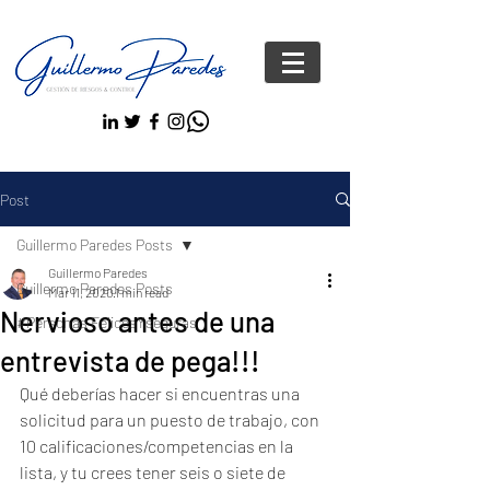
Post
Guillermo Paredes Posts
Guillermo Paredes
Guillermo Paredes Posts
Mar 11, 2020
1 min read
Nervioso antes de una
#Personas FelicesYseguras
entrevista de pega!!!
Qué deberías hacer si encuentras una 
solicitud para un puesto de trabajo, con 
10 calificaciones/competencias en la 
lista, y tu crees tener seis o siete de 