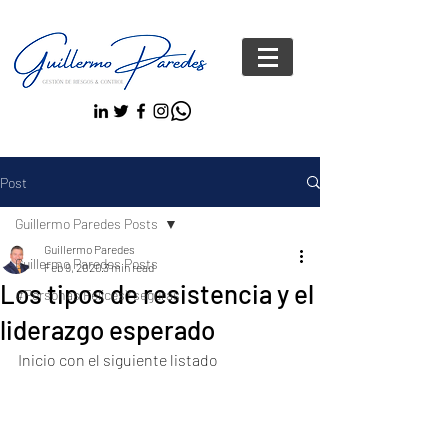
Post
Guillermo Paredes Posts
Guillermo Paredes
Guillermo Paredes Posts
Feb 9, 2020
3 min read
Los tipos de resistencia y el
#Personas FelicesYseguras
liderazgo esperado
Inicio con el siguiente listado