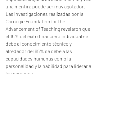
una mentira puede ser muy agotador. 
Las investigaciones realizadas por la 
Carnegie Foundation for the 
Advancement of Teaching revelaron que 
el 15% del éxito financiero individual se 
debe al conocimiento técnico y 
alrededor del 85% se debe a las 
capacidades humanas como la 
personalidad y la habilidad para liderar a 
las personas. 
Un ejemplo: el colaborador que sume a 
su conocimiento técnico la capacidad de 
oratoria, asumir el liderazgo y despertar 
entusiasmo en los demás es el que más 
dinero ganará. Esa es una de las piezas 
claves del liderazgo. No te resistas. 
Éxitos!!! 