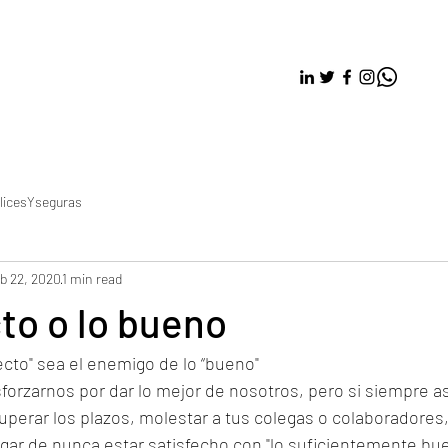
licesYseguras
b 22, 2020
1 min read
to o lo bueno
ecto" sea el enemigo de lo “bueno"
rzarnos por dar lo mejor de nosotros, pero si siempre asp
perar los plazos, molestar a tus colegas o colaboradores,
gar de nunca estar satisfecho con "lo suficientemente bue