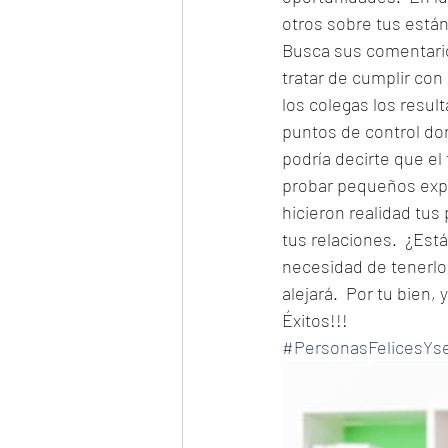
otros sobre tus están
Busca sus comentarios
tratar de cumplir co
los colegas los resul
puntos de control don
podría decirte que e
probar pequeños expe
hicieron realidad tu
tus relaciones.  ¿Est
necesidad de tenerlo
alejará.  Por tu bien,
Éxitos!!!
#PersonasFelicesYs