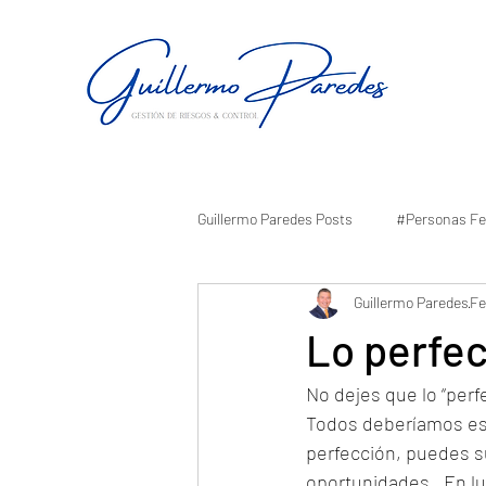
Guillermo Paredes Posts
#Personas Fe
Guillermo Paredes
Fe
Lo perfec
No dejes que lo “perf
Todos deberíamos esfo
perfección, puedes su
oportunidades.  En lu