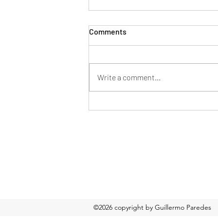
Comments
Write a comment...
Mentor en tu nueva pega
Formulario de suscripción
©2026 copyright by Guillermo Paredes