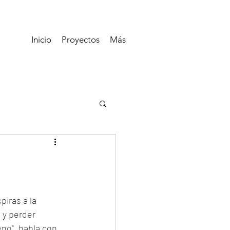
Inicio
Proyectos
Más
iras a la 
 y perder 
no", habla con 