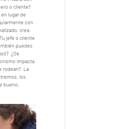
ro o cliente?  
en lugar de 
gularmente con 
alizado, crea 
u jefe o cliente 
También puedes 
só?  ¿Se 
ionismo impacta 
e rodean?  La 
tremos, los 
te bueno. 