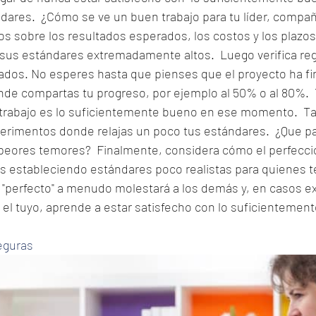
dares.  ¿Cómo se ve un buen trabajo para tu líder, compañe
 sobre los resultados esperados, los costos y los plazos 
n sus estándares extremadamente altos.  Luego verifica re
tados. No esperes hasta que pienses que el proyecto ha fin
de compartas tu progreso, por ejemplo al 50% o al 80%.  T
l trabajo es lo suficientemente bueno en ese momento.  
rimentos donde relajas un poco tus estándares.  ¿Que pa
s peores temores?  Finalmente, considera cómo el perfecc
ás estableciendo estándares poco realistas para quienes t
 "perfecto" a menudo molestará a los demás y, en casos ex
 y el tuyo, aprende a estar satisfecho con lo suficientemen
eguras