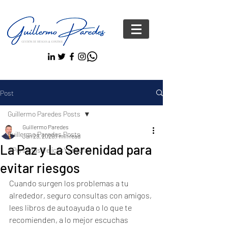
Post
Guillermo Paredes Posts
Guillermo Paredes
Guillermo Paredes Posts
Jan 29, 2020
1 min read
La Paz y La Serenidad para
#Personas FelicesYseguras
evitar riesgos
Cuando surgen los problemas a tu 
alrededor, seguro consultas con amigos, 
lees libros de autoayuda o lo que te 
recomienden, a lo mejor escuchas 