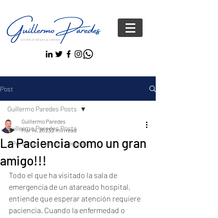
Post
Guillermo Paredes Posts
Guillermo Paredes
Guillermo Paredes Posts
Mar 14, 2023
2 min read
La Paciencia como un gran
#Personas FelicesYseguras
amigo!!!
Todo el que ha visitado la sala de 
emergencia de un atareado hospital, 
entiende que esperar atención requiere 
paciencia. Cuando la enfermedad o 