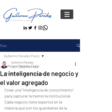
Post
Guillermo Paredes Posts
Guillermo Paredes
Guillermo Paredes Posts
Jan 7, 2020
1 min read
La inteligencia de negocio y
#Personas FelicesYseguras
el valor agregado
Crear una "inteligencia de conocimiento" 
para capturar la memoria institucional
Cada negocio tiene expertos en la 
materia que son los guardianes de la 