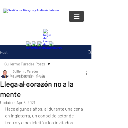
Post
Guillermo Paredes Posts
Guillermo Paredes
Guillermo Paredes Posts
Jan 28, 2019
2 min read
Llega al corazón no a la
#Personas FelicesYseguras
mente
Updated:
Apr 6, 2021
Hace algunos años, al durante una cena 
en Inglaterra, un conocido actor de 
teatro y cine deleitó a los invitados 