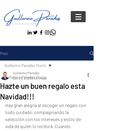
Post
Guillermo Paredes Posts
Guillermo Paredes
Guillermo Paredes Posts
Dec 23, 2023
4 min read
Hazte un buen regalo esta
#Personas FelicesYseguras
Navidad!!!
Hay gran alegría al escoger un regalo con 
todo cuidado, compaginando la 
selección con los intereses y estilo de 
vida de quien lo recibirá. Cuando 