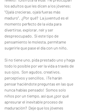
los adultos que les dicen a los jóvenes: 
"Ojalá crecieras, ojalá fueras más 
maduro".  ¿Por qué?  La juventud es el 
momento perfecto de la vida para 
divertirse, explorar, reír y ser 
despreocupado.  Si este tipo de 
pensamiento le molesta, permítame 
sugerirle que pase el día con un niño.  
Si no tiene uno, pida prestado uno y haga 
todo lo posible por ver la vida a través de 
sus ojos.  Son agudos, creativos, 
perceptivos y sencillos.  ¡Te harán 
pensar haciéndote preguntas en las que 
nunca habías pensado!  Somos solo 
niños por un tiempo, así que ¿por qué 
apresurar el inevitable proceso de 
maduración?  Deje que los jóvenes 