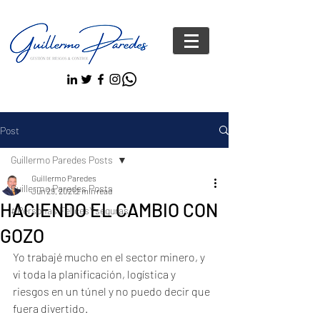
Post
Guillermo Paredes Posts
Guillermo Paredes
Guillermo Paredes Posts
Jun 29, 2021
2 min read
HACIENDO EL CAMBIO CON
#Personas FelicesYseguras
GOZO
Yo trabajé mucho en el sector minero, y 
vi toda la planificación, logística y 
riesgos en un túnel y no puedo decir que 
fuera divertido.  