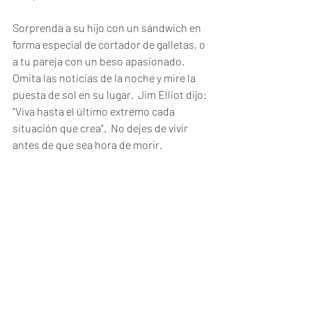
Sorprenda a su hijo con un sándwich en 
forma especial de cortador de galletas, o 
a tu pareja con un beso apasionado.  
Omita las noticias de la noche y mire la 
puesta de sol en su lugar.  Jim Elliot dijo: 
"Viva hasta el último extremo cada 
situación que crea".  No dejes de vivir 
antes de que sea hora de morir.