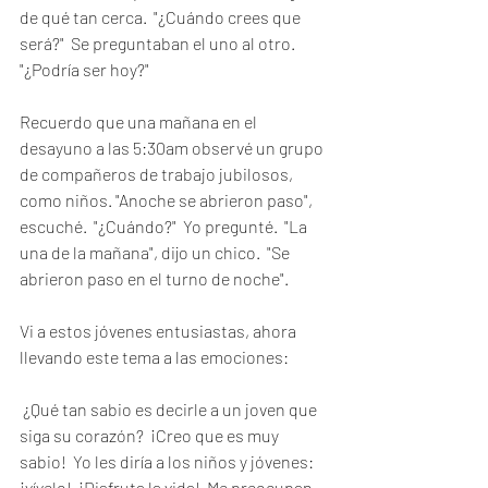
de qué tan cerca.  "¿Cuándo crees que 
será?"  Se preguntaban el uno al otro.  
"¿Podría ser hoy?"
Recuerdo que una mañana en el 
desayuno a las 5:30am observé un grupo 
de compañeros de trabajo jubilosos, 
como niños. "Anoche se abrieron paso", 
escuché.  "¿Cuándo?"  Yo pregunté.  "La 
una de la mañana", dijo un chico.  "Se 
abrieron paso en el turno de noche".
Vi a estos jóvenes entusiastas, ahora 
llevando este tema a las emociones:
 ¿Qué tan sabio es decirle a un joven que 
siga su corazón?  ¡Creo que es muy 
sabio!  Yo les diría a los niños y jóvenes: 
¡vívelo!  ¡Disfruta la vida!  Me preocupan 