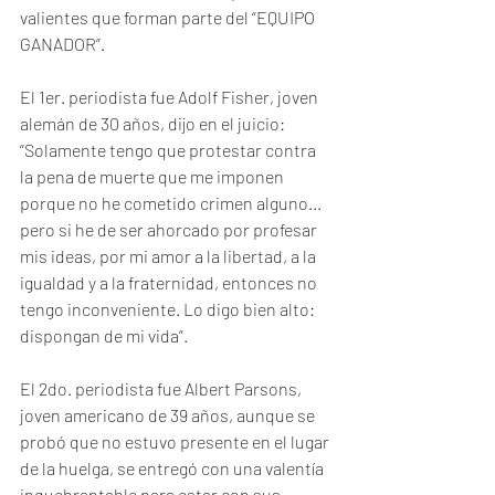
valientes que forman parte del “EQUIPO 
GANADOR”.
El 1er. periodista fue Adolf Fisher, joven 
alemán de 30 años, dijo en el juicio:
“Solamente tengo que protestar contra 
la pena de muerte que me imponen 
porque no he cometido crimen alguno... 
pero si he de ser ahorcado por profesar 
mis ideas, por mi amor a la libertad, a la 
igualdad y a la fraternidad, entonces no 
tengo inconveniente. Lo digo bien alto: 
dispongan de mi vida”.
El 2do. periodista fue Albert Parsons, 
joven americano de 39 años, aunque se 
probó que no estuvo presente en el lugar 
de la huelga, se entregó con una valentía 
inquebrantable para estar con sus 