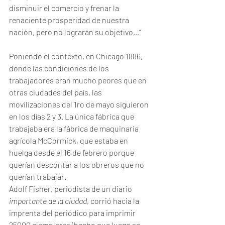
disminuir el comercio y frenar la 
renaciente prosperidad de nuestra 
nación, pero no lograrán su objetivo...”
Poniendo el contexto, en Chicago 1886, 
donde las condiciones de los 
trabajadores eran mucho peores que en 
otras ciudades del país, las 
movilizaciones del 1ro de mayo siguieron 
en los días 2 y 3. La única fábrica que 
trabajaba era la fábrica de maquinaria 
agrícola McCormick, que estaba en 
huelga desde el 16 de febrero porque 
querían descontar a los obreros que no 
querían trabajar.
Adolf Fisher, periodista de un diario
importante de la ciudad
, corrió hacia la 
imprenta del periódico para imprimir 
25000 ejemplares (hecho que luego se 