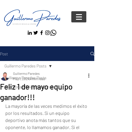
Post
Guillermo Paredes Posts
Guillermo Paredes
Guillermo Paredes Posts
May 1, 2024
4 min read
Feliz 1 de mayo equipo
#Personas FelicesYseguras
ganador!!!
La mayoría de las veces medimos el éxito 
por los resultados. Si un equipo 
deportivo anota más tantos que su 
oponente, lo llamamos ganador. Si el 