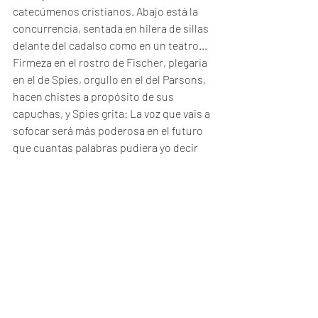
catecúmenos cristianos. Abajo está la 
concurrencia, sentada en hilera de sillas 
delante del cadalso como en un teatro... 
Firmeza en el rostro de Fischer, plegaria 
en el de Spies, orgullo en el del Parsons, 
hacen chistes a propósito de sus 
capuchas, y Spies grita: La voz que vais a 
sofocar será más poderosa en el futuro 
que cuantas palabras pudiera yo decir 
ahora. Les bajan las capuchas, luego una 
seña, se escucha un ruido, la trampa 
cede, los cuatro cuerpos caen y se 
balancean en una danza...”
QUE EQUIPO TAN NOBLE, GANADOR, 
UNIDO EN SUS IDEALES...
Feliz 1 de mayo
#PersonasFelicesYseguras