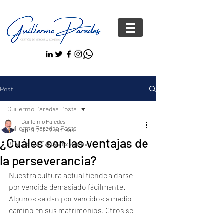
Post
Guillermo Paredes Posts
Guillermo Paredes
Guillermo Paredes Posts
Apr 8, 2024
2 min read
¿Cuáles son las ventajas de
#Personas FelicesYseguras
la perseverancia?
Nuestra cultura actual tiende a darse 
por vencida demasiado fácilmente. 
Algunos se dan por vencidos a medio 
camino en sus matrimonios. Otros se 