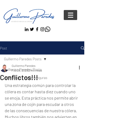
Post
Guillermo Paredes Posts
Guillermo Paredes
Guillermo Paredes Posts
Feb 28, 2023
2 min read
Conflictos!!!
#Personas FelicesYseguras
Una estrategia común para controlar la 
cólera es contar hasta diez cuando uno 
se enoja. Esta práctica nos permite abrir 
una zona de cojín para escudar a otros 
de las consecuencias de nuestra cólera. 
Muchos libros también nos advierten en 