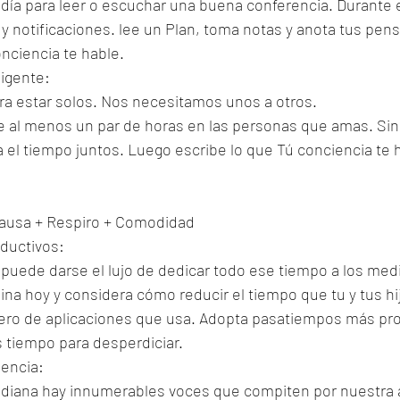
 día para leer o escuchar una buena conferencia. Durante 
o y notificaciones. lee un Plan, toma notas y anota tus pe
onciencia te hable.
ligente:
a estar solos. Nos necesitamos unos a otros.
e al menos un par de horas en las personas que amas. Sin
ta el tiempo juntos. Luego escribe lo que Tú conciencia te
Pausa + Respiro + Comodidad
ductivos:
puede darse el lujo de dedicar todo ese tiempo a los medi
na hoy y considera cómo reducir el tiempo que tu y tus hi
ero de aplicaciones que usa. Adopta pasatiempos más prod
tiempo para desperdiciar.
iencia:
tidiana hay innumerables voces que compiten por nuestra 