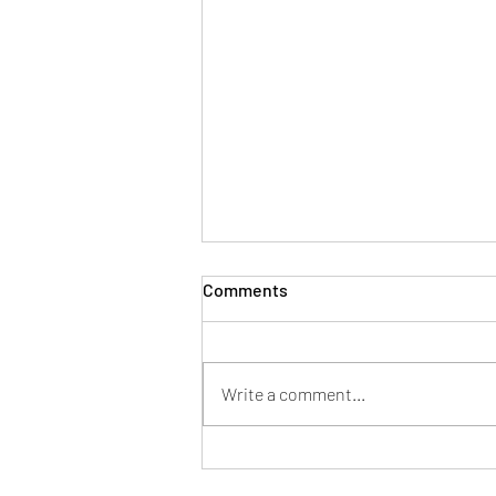
Comments
Write a comment...
Mentor en tu nueva pega