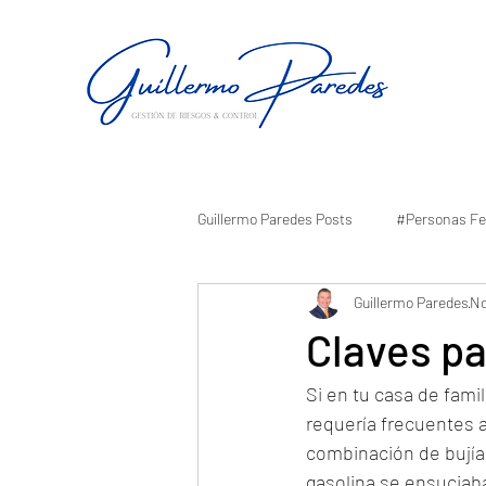
Guillermo Paredes Posts
#Personas Fe
Guillermo Paredes
No
Claves pa
Si en tu casa de fami
requería frecuentes a
combinación de bujías
gasolina se ensuciaba