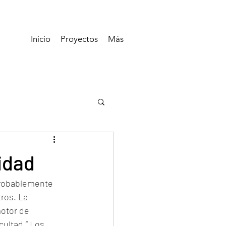
Inicio
Proyectos
Más
idad
 probablemente 
ros. La 
otor de 
ultad.” Los 