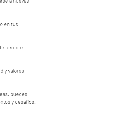
arse a nuevas 
o en tus 
te permite 
d y valores 
reas, puedes 
xtos y desafíos.