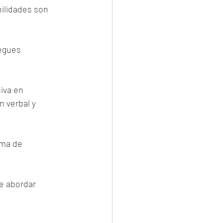
ilidades son 
egues 
iva en 
 verbal y 
ama de 
e abordar 