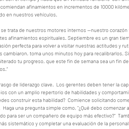
comiendan afinamientos en incrementos de 10000 kilómet
do en nuestros vehículos.
se trata de nuestros motores internos —nuestro corazón 
es afinamientos espirituales. Septiembre es un gran tie
sión perfecta para volver a visitar nuestras actitudes y ruti
s cambiaron, toma unos minutos hoy para recalibrarlos. Si 
terado tu progreso, que este fin de semana sea un fin de
os.”
 rasgo de liderazgo clave.  Los gerentes deben tener la cap
ios con un amplio repertorio de habilidades y comportami
es construir esta habilidad?  Comience solicitando come
.  Haga una pregunta simple como, "¿Qué debo comenzar a 
ndo para ser un compañero de equipo más efectivo?"  Tam
ás sistemático y completar una evaluación de la personal