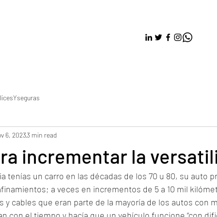
licesYseguras
v 6, 2023
3 min read
ra incrementar la versatil
lia tenías un carro en las décadas de los 70 u 80, su auto
finamientos; a veces en incrementos de 5 a 10 mil kilómet
 y cables que eran parte de la mayoría de los autos con m
n con el tiempo y hacía que un vehículo funcione “con dific