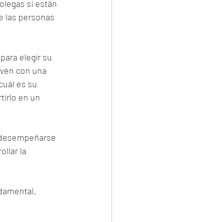
olegas si están 
e las personas 
para elegir su 
 ven con una 
uál es su 
tirlo en un 
y desempeñarse 
llar la 
damental. 