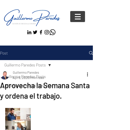
Post
Guillermo Paredes Posts
Guillermo Paredes
Guillermo Paredes Posts
Apr 6, 2020
1 min read
Aprovecha la Semana Santa
#Personas FelicesYseguras
y ordena el trabajo.