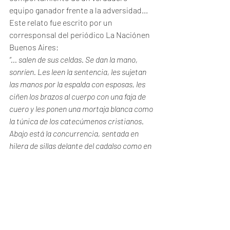
equipo ganador frente a la adversidad...
Este relato fue escrito por un 
corresponsal del periódico La Naciónen 
Buenos Aires:
“... salen de sus celdas. Se dan la mano, 
sonríen. Les leen la sentencia, les sujetan 
las manos por la espalda con esposas, les 
ciñen los brazos al cuerpo con una faja de 
cuero y les ponen una mortaja blanca como 
la túnica de los catecúmenos cristianos. 
Abajo está la concurrencia, sentada en 
hilera de sillas delante del cadalso como en 
un teatro... Firmeza en el rostro de 
Fischer, plegaria en el de Spies, orgullo en 
el del Parsons, hacen chistes a propósito 
de sus capuchas, y Spies grita: La voz que 
vais a sofocar será más poderosa en el 
futuro que cuantas palabras pudiera yo 