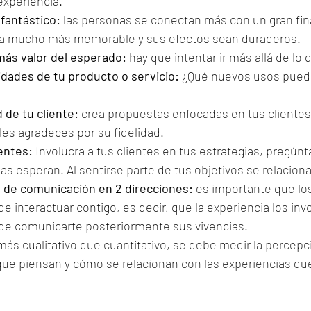
 experiencia.
 fantástico:
 las personas se conectan más con un gran fina
sea mucho más memorable y sus efectos sean duraderos.
 más valor del esperado:
 hay que intentar ir más allá de lo
idades de tu producto o servicio:
 ¿Qué nuevos usos puede
d de tu cliente:
 crea propuestas enfocadas en tus clientes
es agradeces por su fidelidad.
ientes:
 Involucra a tus clientes en tus estrategias, pregúnt
as esperan. Al sentirse parte de tus objetivos se relacion
s de comunicación en 2 direcciones:
 es importante que los
de interactuar contigo, es decir, que la experiencia los in
d de comunicarte posteriormente sus vivencias.
ás cualitativo que cuantitativo, se debe medir la percepc
o que piensan y cómo se relacionan con las experiencias qu