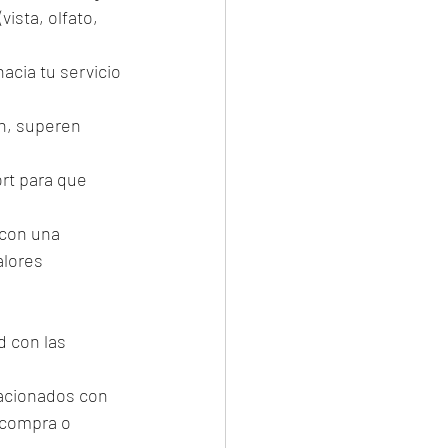
ista, olfato, 
cia tu servicio 
n, superen 
rt para que 
 con una 
alores 
d con las 
lacionados con 
 compra o 