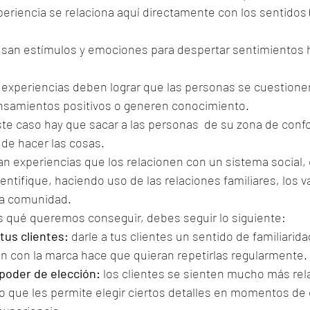
xperiencia se relaciona aquí directamente con los sentidos (v
usan estímulos y emociones para despertar sentimientos ha
s experiencias deben lograr que las personas se cuestione
nsamientos positivos o generen conocimiento.
ste caso hay que sacar a las personas  de su zona de confo
de hacer las cosas.
an experiencias que los relacionen con un sistema social,
ntifique, haciendo uso de las relaciones familiares, los v
 la comunidad.
qué queremos conseguir, debes seguir lo siguiente:
 tus clientes:
 darle a tus clientes un sentido de familiarida
en con la marca hace que quieran repetirlas regularmente.
s poder de elección:
 los clientes se sienten mucho más re
to que les permite elegir ciertos detalles en momentos de