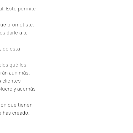
l. Esto permite 
 que prometiste.
s darle a tu 
, de esta 
ales qué les 
arán aún más.
 clientes 
volucre y además 
ión que tienen 
e has creado. 