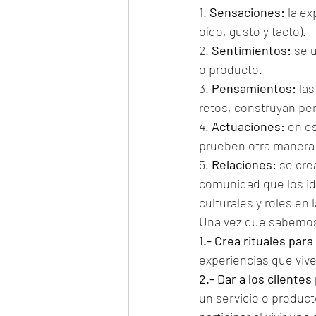
1. 
Sensaciones:
 la e
oído, gusto y tacto).
2. 
Sentimientos:
 se 
o producto.
3. 
Pensamientos:
 la
retos, construyan pe
4. 
Actuaciones:
 en e
prueben otra manera 
5. 
Relaciones:
 se cre
comunidad que los ide
culturales y roles en
Una vez que sabemos 
1.- Crea rituales para
experiencias que viv
2.- Dar a los cliente
un servicio o produc