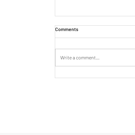
Comments
Write a comment...
Mentor en tu nueva pega
Formulario de suscripción