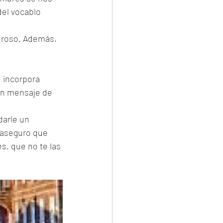
del vocablo 
eroso. Además, 
 incorpora 
 un mensaje de 
darle un 
 aseguro que 
s, que no te las 