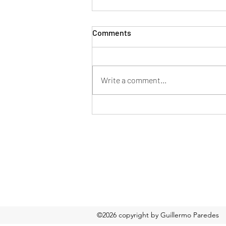
Comments
Write a comment...
Mentor en tu nueva pega
Formulario de suscripción
©2026 copyright by Guillermo Paredes