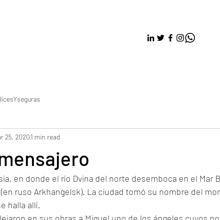
licesYseguras
r 25, 2020
1 min read
 mensajero
ia, en donde el río Dvina del norte desemboca en el Mar Bl
l (en ruso Arkhangelsk). La ciudad tomó su nombre del mon
halla allí. 
flejaron en sus obras a Miguel uno de los ángeles cuyos n