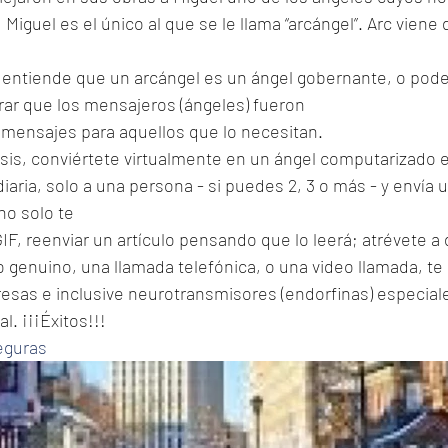
 Miguel es el único al que se le llama “arcángel”. Arc viene 
se entiende que un arcángel es un ángel gobernante, o pod
r que los mensajeros (ángeles) fueron
 mensajes para aquellos que lo necesitan. 
sis, conviértete virtualmente en un ángel computarizado e
iaria, solo a una persona - si puedes 2, 3 o más - y envía
no solo te
GIF, reenviar un artículo pensando que lo leerá; atrévete a 
 genuino, una llamada telefónica, o una video llamada, te
sas e inclusive neurotransmisores (endorfinas) especiale
l. ¡¡¡Éxitos!!! 
eguras