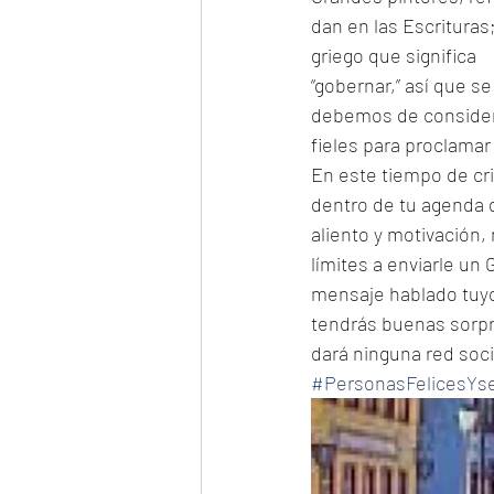
dan en las Escrituras;
griego que significa
“gobernar,” así que 
debemos de considera
fieles para proclamar
En este tiempo de cri
dentro de tu agenda d
aliento y motivación, 
límites a enviarle un 
mensaje hablado tuyo
tendrás buenas sorpre
dará ninguna red socia
#PersonasFelicesYs