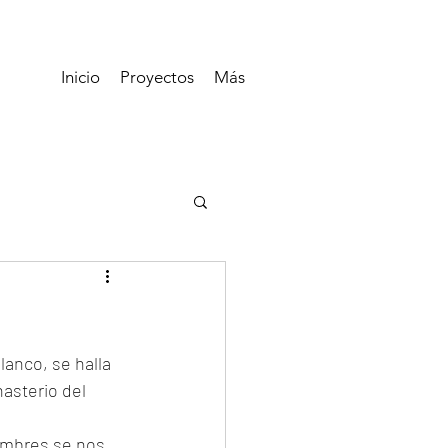
Inicio
Proyectos
Más
anco, se halla 
asterio del 
ombres se nos 