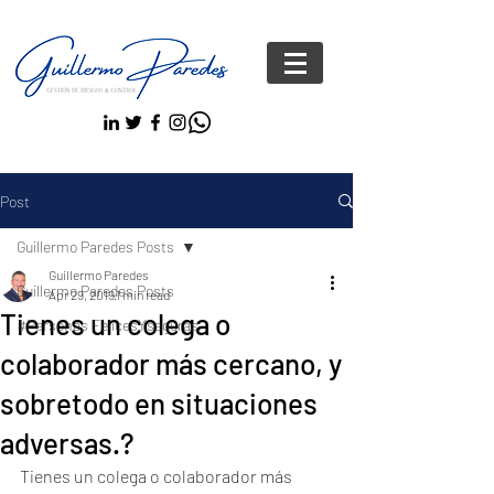
Post
Guillermo Paredes Posts
Guillermo Paredes
Guillermo Paredes Posts
Apr 29, 2019
1 min read
Tienes un colega o
#Personas FelicesYseguras
colaborador más cercano, y
sobretodo en situaciones
adversas.?
Tienes un colega o colaborador más 