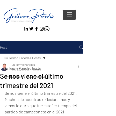
Post
Guillermo Paredes Posts
Guillermo Paredes
Guillermo Paredes Posts
Sep 26, 2021
2 min read
Se nos viene el último
#Personas FelicesYseguras
trimestre del 2021
Se nos viene el último trimestre del 2021. 
Muchos de nosotros reflexionamos y 
vimos lo duro que fue este 1er tiempo del 
partido de campeonato en el 2021 