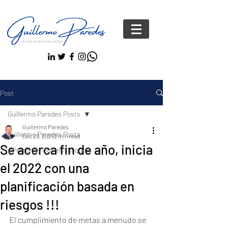
Post
Guillermo Paredes Posts
Guillermo Paredes
Guillermo Paredes Posts
Dec 29, 2021
2 min read
Se acerca fin de año, inicia
#Personas FelicesYseguras
el 2022 con una
planificación basada en
riesgos !!!
El cumplimiento de metas a menudo se 