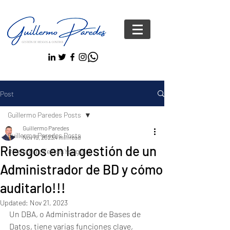
Post
Guillermo Paredes Posts
Guillermo Paredes
Guillermo Paredes Posts
Nov 19, 2023
4 min read
Riesgos en la gestión de un
#Personas FelicesYseguras
Administrador de BD y cómo
auditarlo!!!
Updated:
Nov 21, 2023
Un DBA, o Administrador de Bases de 
Datos, tiene varias funciones clave, 