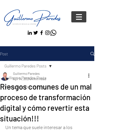
Post
Guillermo Paredes Posts
Guillermo Paredes
Guillermo Paredes Posts
Apr 14, 2024
4 min read
Riesgos comunes de un mal
#Personas FelicesYseguras
proceso de transformación
digital y cómo revertir esta
situación!!!
Un tema que suele interesar a los 