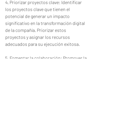
4. Priorizar proyectos clave: Identificar 
los proyectos clave que tienen el 
potencial de generar un impacto 
significativo en la transformación digital 
de la compañía. Priorizar estos 
proyectos y asignar los recursos 
adecuados para su ejecución exitosa.
5. Fomentar la colaboración: Promover la 
colaboración entre los diferentes 
departamentos de la compañía para 
garantizar una implementación integral 
de la transformación digital. Establecer 
canales de comunicación efectivos y 
fomentar la participación de todas las 
partes interesadas en el proceso.
6. Gestionar el cambio: Reconocer y 
abordar las resistencias y temores que 