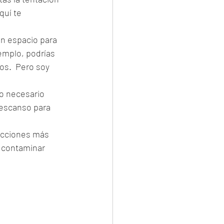
quí te 
an espacio para 
emplo, podrías 
s.  Pero soy 
o necesario 
escanso para 
racciones más 
a contaminar 