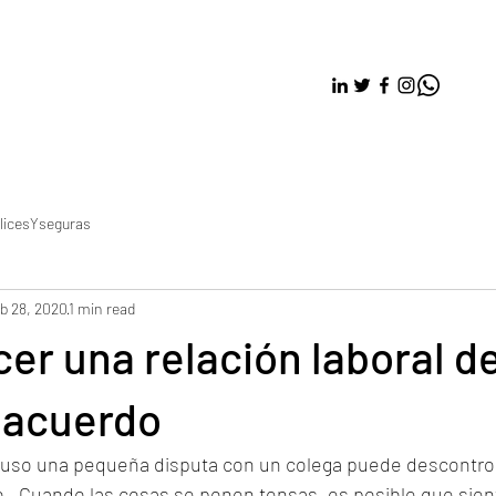
licesYseguras
b 28, 2020
1 min read
er una relación laboral 
sacuerdo
ncluso una pequeña disputa con un colega puede descontrol
.  Cuando las cosas se ponen tensas, es posible que sient