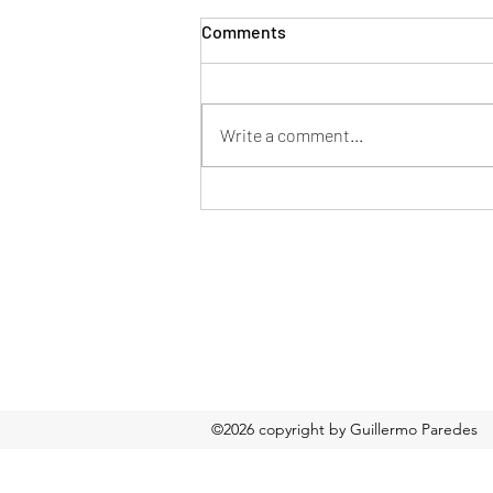
Comments
Write a comment...
Mentor en tu nueva pega
Formulario de suscripción
©2026 copyright by Guillermo Paredes