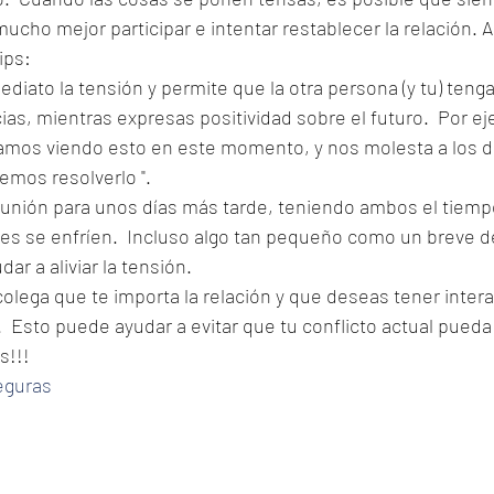
mucho mejor participar e intentar restablecer la relación. A
ips:
diato la tensión y permite que la otra persona (y tu) teng
ias, mientras expresas positividad sobre el futuro.  Por ej
tamos viendo esto en este momento, y nos molesta a los do
emos resolverlo ".
unión para unos días más tarde, teniendo ambos el tiemp
es se enfríen.  Incluso algo tan pequeño como un breve d
ar a aliviar la tensión.
colega que te importa la relación y que deseas tener inte
o.  Esto puede ayudar a evitar que tu conflicto actual pued
s!!!
eguras