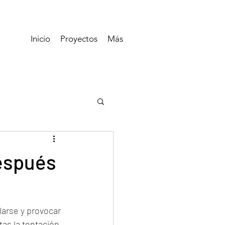
Inicio
Proyectos
Más
después
arse y provocar 
as la tentación 