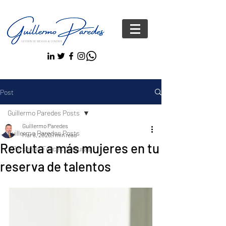
Post
Guillermo Paredes Posts
Guillermo Paredes
Guillermo Paredes Posts
Mar 8, 2020
1 min read
Recluta a más mujeres en tu
#Personas FelicesYseguras
reserva de talentos