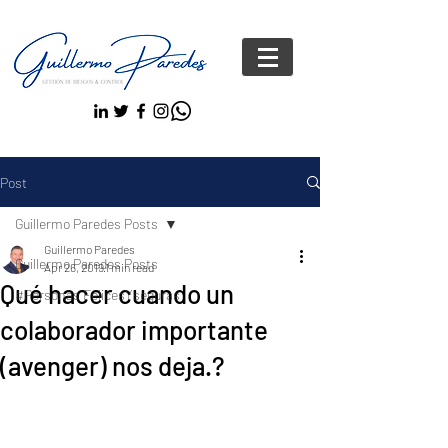
Post
Guillermo Paredes Posts
Guillermo Paredes
Guillermo Paredes Posts
Apr 26, 2019
1 min read
Qué hacer cuando un
#Personas FelicesYseguras
colaborador importante
(avenger) nos deja.?