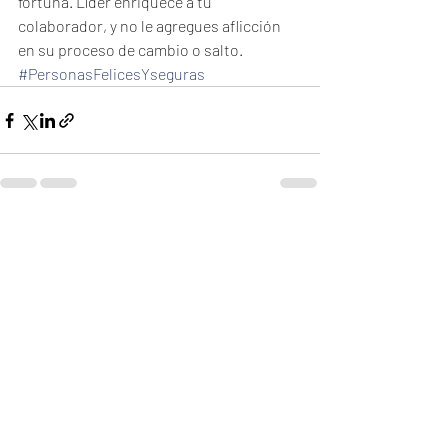
fortuna. Líder enriquece a tu 
colaborador, y no le agregues aflicción 
en su proceso de cambio o salto.
#PersonasFelicesYseguras
Recent Posts
See All