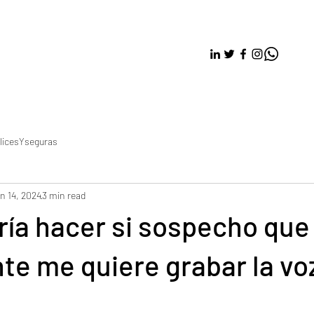
licesYseguras
n 14, 2024
3 min read
ía hacer si sospecho que
te me quiere grabar la vo
?