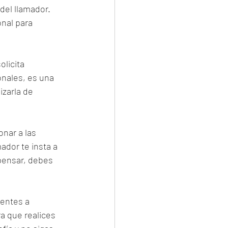
del llamador. 
nal para 
licita 
nales, es una 
zarla de 
nar a las 
dor te insta a 
pensar, debes 
uentes a 
a que realices 