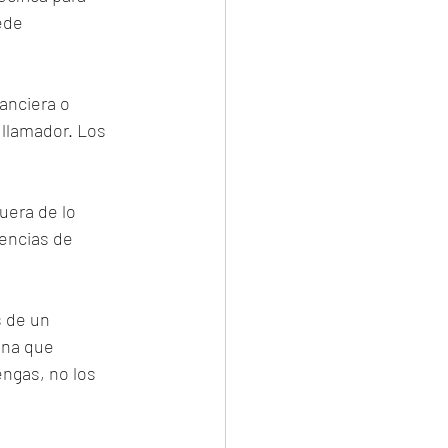
ede 
anciera o 
 llamador. Los 
uera de lo 
encias de 
s de un 
ona que 
ngas, no los 