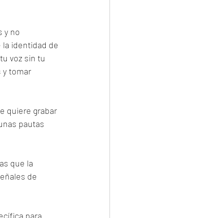
 y no 
la identidad de 
u voz sin tu 
 y tomar 
 quiere grabar 
gunas pautas 
s que la 
señales de 
ecífica para 