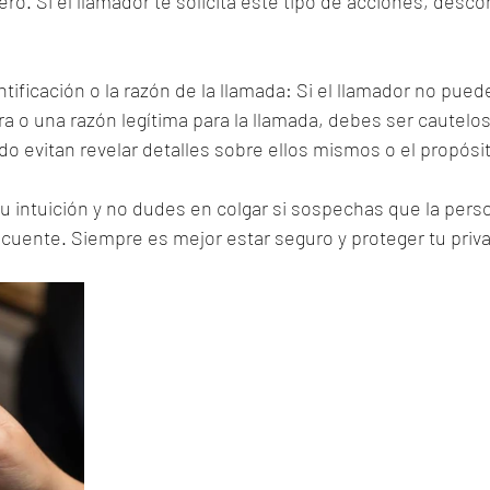
ro. Si el llamador te solicita este tipo de acciones, descon
ntificación o la razón de la llamada: Si el llamador no pued
ara o una razón legítima para la llamada, debes ser cautelos
 evitan revelar detalles sobre ellos mismos o el propósit
u intuición y no dudes en colgar si sospechas que la perso
incuente. Siempre es mejor estar seguro y proteger tu priva