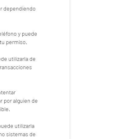
iar dependiendo 
teléfono y puede 
 tu permiso.
e utilizarla de 
transacciones 
ntentar 
 por alguien de 
ible.
uede utilizarla 
mo sistemas de 