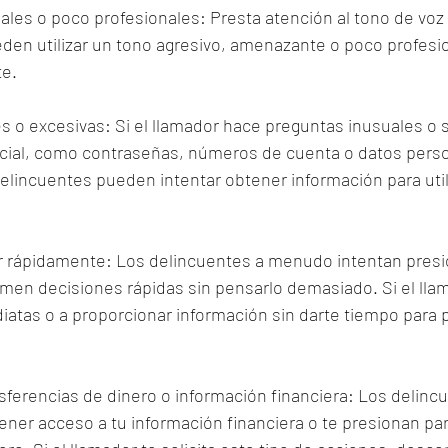
ales o poco profesionales: Presta atención al tono de voz 
den utilizar un tono agresivo, amenazante o poco profesio
te.
s o excesivas: Si el llamador hace preguntas inusuales o so
cial, como contraseñas, números de cuenta o datos perso
delincuentes pueden intentar obtener información para utili
ar rápidamente: Los delincuentes a menudo intentan presio
en decisiones rápidas sin pensarlo demasiado. Si el llama
atas o a proporcionar información sin darte tiempo para 
nsferencias de dinero o información financiera: Los delinc
er acceso a tu información financiera o te presionan par