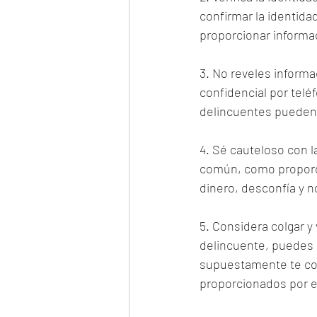
confirmar la identida
proporcionar informac
3. No reveles inform
confidencial por telé
delincuentes pueden 
4. Sé cauteloso con la
común, como proporci
dinero, desconfía y n
5. Considera colgar y
delincuente, puedes c
supuestamente te con
proporcionados por e