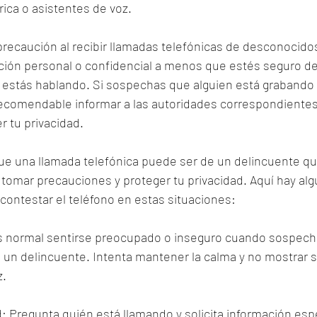
ica o asistentes de voz.
recaución al recibir llamadas telefónicas de desconocidos
ción personal o confidencial a menos que estés seguro de 
 estás hablando. Si sospechas que alguien está grabando t
ecomendable informar a las autoridades correspondientes
 tu privacidad.
 una llamada telefónica puede ser de un delincuente que
 tomar precauciones y proteger tu privacidad. Aquí hay al
contestar el teléfono en estas situaciones:
Es normal sentirse preocupado o inseguro cuando sospecha
 un delincuente. Intenta mantener la calma y no mostrar 
z.
ad: Pregunta quién está llamando y solicita información esp