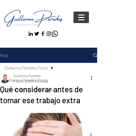
Post
Guillermo Paredes Posts
Guillermo Paredes
Guillermo Paredes Posts
Feb 25, 2020
1 min read
Qué considerar antes de
#Personas FelicesYseguras
tomar ese trabajo extra