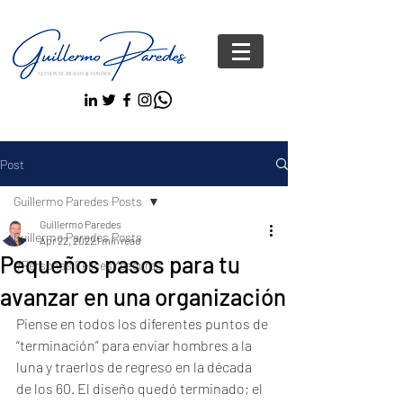
Post
Guillermo Paredes Posts
Guillermo Paredes
Guillermo Paredes Posts
Apr 22, 2022
1 min read
Pequeños pasos para tu
#Personas FelicesYseguras
avanzar en una organización
Piense en todos los diferentes puntos de 
“terminación” para enviar hombres a la 
luna y traerlos de regreso en la década 
de los 60. El diseño quedó terminado; el 