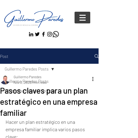
Post
Guillermo Paredes Posts
Guillermo Paredes
Guillermo Paredes Posts
Nov 3, 2023
1 min read
Pasos claves para un plan
#Personas FelicesYseguras
estratégico en una empresa
familiar
Hacer un plan estratégico en una 
empresa familiar implica varios pasos 
clave: