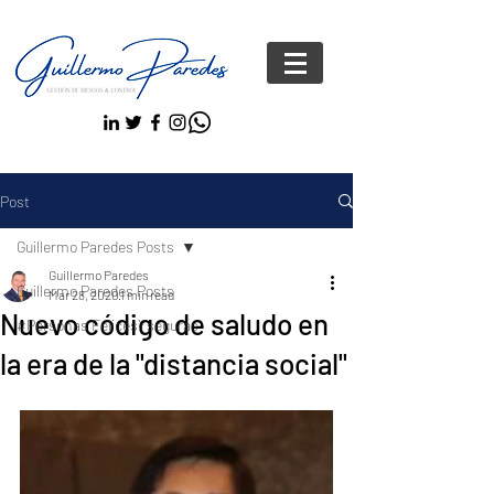
Post
Guillermo Paredes Posts
Guillermo Paredes
Guillermo Paredes Posts
Mar 28, 2020
1 min read
Nuevo código de saludo en
#Personas FelicesYseguras
la era de la "distancia social"