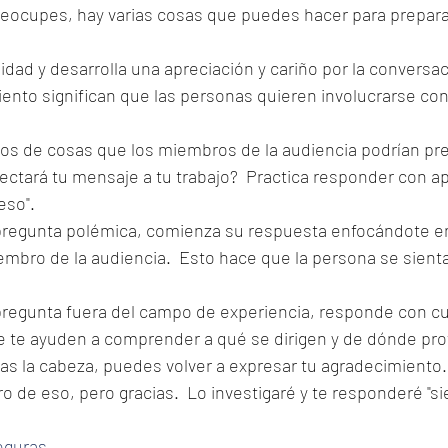
reocupes, hay varias cosas que puedes hacer para preparar
idad y desarrolla una apreciación y cariño por la conversac
nto significan que las personas quieren involucrarse con 
pos de cosas que los miembros de la audiencia podrían pre
ectará tu mensaje a tu trabajo?  Practica responder con a
eso".
 pregunta polémica, comienza su respuesta enfocándote e
embro de la audiencia.  Esto hace que la persona se sienta 
pregunta fuera del campo de experiencia, responde con cu
e te ayuden a comprender a qué se dirigen y de dónde pro
scas la cabeza, puedes volver a expresar tu agradecimiento
 de eso, pero gracias.  Lo investigaré y te responderé "s
eguras