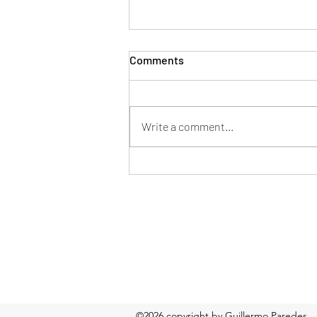
Comments
Write a comment...
Mentor en tu nueva pega
Formulario de suscripción
©2026 copyright by Guillermo Paredes