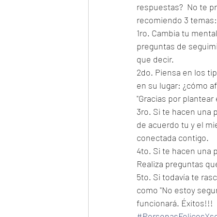
respuestas?  No te p
recomiendo 3 temas:
1ro. Cambia tu mental
preguntas de seguimie
que decir.
2do. Piensa en los ti
en su lugar: ¿cómo af
"Gracias por plantear 
3ro. Si te hacen una
de acuerdo tu y el mi
conectada contigo.
4to. Si te hacen una 
Realiza preguntas qu
5to. Si todavía te ra
como "No estoy seguro
funcionará. Éxitos!!!
#PersonasFelicesYs