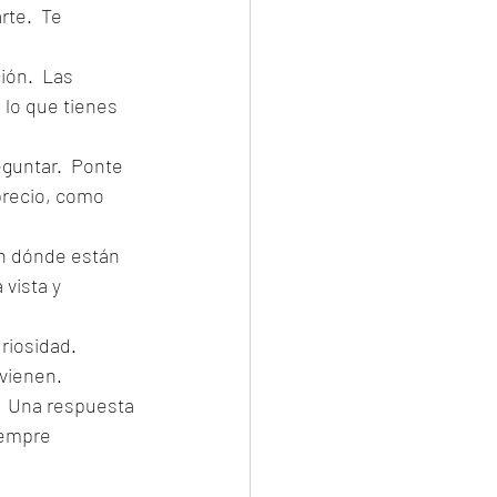
te.  Te 
ión.  Las 
lo que tienes 
guntar.  Ponte 
precio, como 
n dónde están 
vista y 
riosidad. 
vienen.
.  Una respuesta 
iempre 