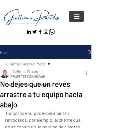
Post
Guillermo Paredes Posts
Guillermo Paredes
Guillermo Paredes Posts
Mar 21, 2020
1 min read
No dejes que un revés
#Personas FelicesYseguras
arrastre a tu equipo hacia
abajo
Todos los equipos experimentan 
retrocesos, por ejemplo: el cliente que 
no se consiguió, la reunión de clientes 