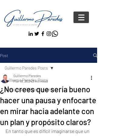
Post
Guillermo Paredes Posts
Guillermo Paredes
Guillermo Paredes Posts
Mar 18, 2024
3 min read
¿No crees que sería bueno
#Personas FelicesYseguras
hacer una pausa y enfocarte
en mirar hacia adelante con
un plan y propósito claros?
En tanto que es difícil imaginarse que un 