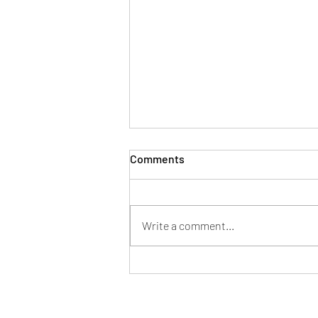
Comments
Write a comment...
Mentor en tu nueva pega