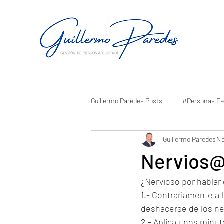
Guillermo Paredes Posts
#Personas Fe
Guillermo Paredes
No
Nervios@
¿Nervioso por hablar 
1.- Contrariamente a 
deshacerse de los ne
2.- Aplica unos minuto