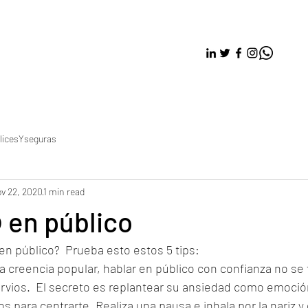
licesYseguras
v 22, 2020
1 min read
 en público
en público?  Prueba esto estos 5 tips:
la creencia popular, hablar en público con confianza no se 
rvios.  El secreto es replantear su ansiedad como emoción
s para centrarte. Realiza una pausa e inhala por la nariz y 