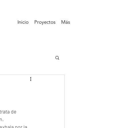
Inicio
Proyectos
Más
trata de 
.  
exhala por la 