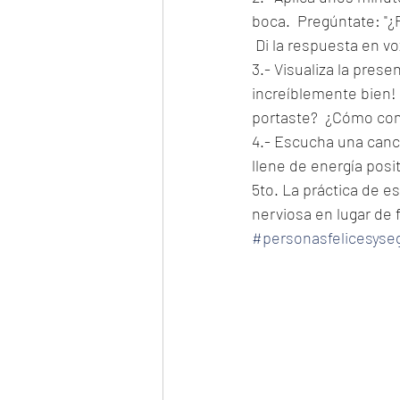
boca.  Pregúntate: "¿
 Di la respuesta en voz
3.- Visualiza la pres
increíblemente bien! 
portaste?  ¿Cómo com
4.- Escucha una canci
llene de energía posit
5to. La práctica de es
nerviosa en lugar de f
#personasfelicesyse