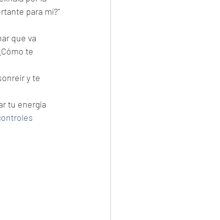
rtante para mí?" 
nar que va 
 ¿Cómo te 
onreír y te 
ar tu energía 
controles